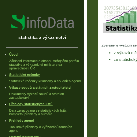
statistika a výkaznictví
Zveřejněné výstupní se
z výkazů o č
Úvod
ze statistic
Základní informace o obsahu veřejného portálu
statistiky a výkaznictví ministerstva
spravedlnosti ČR
Statistické ročenky
Statistické ročenky kriminality a soudních agend
Výkazy soudů a státních zastupitelství
Dokumenty výkazů soudů a státních
zastupitelství
Přehledy statistických listů
Data zpracovaná ze statistických listů,
kompletní přehledy a sumáře
Přehledy agend
Tabulkové přehledy o vyřizování soudních
agend