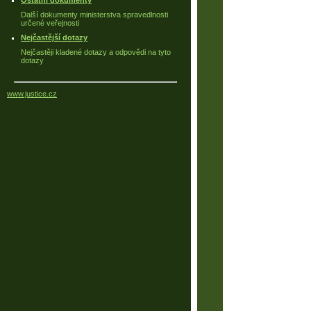
Ostatní dokumenty
Další dokumenty ministerstva spravedlnosti
určené veřejnosti
Nejčastější dotazy
Nejčastěji kladené dotazy a odpovědi na tyto
dotazy
www.justice.cz