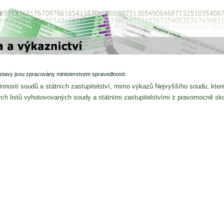
stavy jsou zpracovány ministerstvem spravedlnosti:
innosti soudů a státních zastupitelství, mimo výkazů Nejvyššího soudu, kte
kých listů vyhotovovaných soudy a státními zastupitelstvími z pravomocně sko